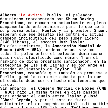
Alberto
‘La Avispa’
Puello
, el peleador
dominicano representado por
Shuan Boxing
Promotions,
se encuentra actualmente en pleno
campamento de entrenamiento para lo que será
su próxima pelea;
Puello
y la promotora
Shuan
,
esperan que ese desafío sea contra el actual
campeón indiscutible del peso súper ligero
(140 libras), el escocés
Josh Taylor.
En días recientes, la
Asociación Mundial de
Boxeo (AMB – WBA)
, ordenó de una vez por
todas la pelea entre el peleador dominicano,
quien está clasificado como número 1 en el
ranking de dicho organismo sancionador, en la
categoría de las 140 libras y es por ende el
retador obligatorio de
Taylor
.
TGB
Promotions,
compañía que también co promueve a
Puello, ganó la reciente subasta por lo que
el combate debe ser un hecho más temprano que
tarde.
Sin embargo, el
Consejo Mundial de Boxeo (CMB
– WBC)
hizo la misma tarea en días pasados
para ordenar el duelo entre
Taylor y José
‘Chon’ Cepeda,
y por si esto no fuera
suficiente, el ex campeón mundial indiscutible
del peso ligero (135 libras),
Teófimo López,