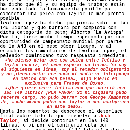
ha dicho que él y su equipo de trabajo están
haciendo todo lo humanamente posible por
concretar una pelea con Taylor lo más pronto
posible.
Teófimo López
ha dicho que piensa subir a las
140 libras y que barrerá por completo con
dicha categoría de peso;
Alberto ‘La Avispa’
Puello,
tiene mucho tiempo esperando por una
oportunidad de campeonato mundial por parte
de la
AMB
en el peso súper ligero, y al
escuchar los comentarios de
Teófimo López,
el
peleador dominicano tuvo respuesta inmediata.
«No pienso dejar que esa pelea entre Teófimo y
Taylor ocurra, él debe esperar su turno… Yo soy
el siguiente en línea, soy el retador obligatorio
y no pienso dejar que nada ni nadie se interponga
en camino con esa pelea», dijo Puello en
exclusiva para Frases de Boxeo.
«¿Qué quiere decir Teófimo con que barrerá con
las 140 libras? ¡POR FAVOR! Si ni siquiera pudo
hacerse cargo, no pudo barrer con George Kambosos
Jr, mucho menos podrá con Taylor o con cualquiera
en este peso».
Hasta los momentos se desconoce el desenlace
final sobre todo lo que envuelve a
Josh
Taylor,
si decide continuar en las 140
libras, o si por el contrario opta por
ascender al peso welter (147 libras) y dejar