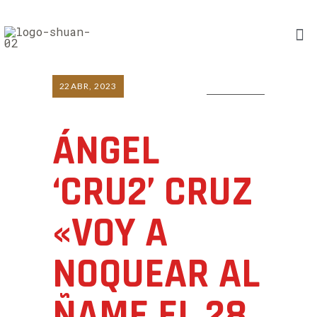
22
ABR, 2023
0 COMMENTS
ÁNGEL
‘CRU2’ CRUZ
«VOY A
NOQUEAR AL
ÑAME EL 28