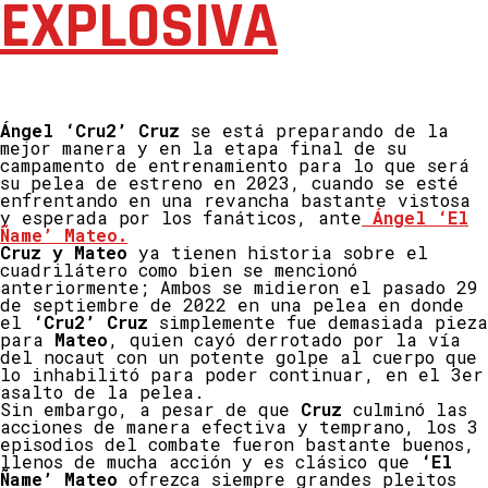
EXPLOSIVA
Ángel ‘Cru2’ Cruz
se está preparando de la
mejor manera y en la etapa final de su
campamento de entrenamiento para lo que será
su pelea de estreno en 2023, cuando se esté
enfrentando en una revancha bastante vistosa
y esperada por los fanáticos, ante
Ángel ‘El
Ñame’ Mateo.
Cruz y Mateo
ya tienen historia sobre el
cuadrilátero como bien se mencionó
anteriormente; Ambos se midieron el pasado 29
de septiembre de 2022 en una pelea en donde
el
‘Cru2’ Cruz
simplemente fue demasiada pieza
para
Mateo
, quien cayó derrotado por la vía
del nocaut con un potente golpe al cuerpo que
lo inhabilitó para poder continuar, en el 3er
asalto de la pelea.
Sin embargo, a pesar de que
Cruz
culminó las
acciones de manera efectiva y temprano, los 3
episodios del combate fueron bastante buenos,
llenos de mucha acción y es clásico que
‘El
Ñame’ Mateo
ofrezca siempre grandes pleitos