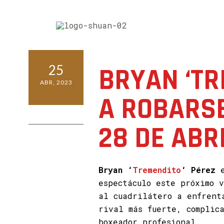
25
BRYAN ‘TR
ABR, 2023
A ROBARSE
0 COMMENTS
28 DE ABR
Bryan ‘
Tremendito
‘ Pérez
e
espectáculo este próximo 
al cuadrilátero a enfrent
rival más fuerte, complic
boxeador profesional.