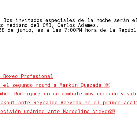
e los invitados especiales de la noche serán e
so mediano del CMB, Carlos Adames.
28 de junio, es a las 7:00PM hora de la Repúbl
 Boxeo Profesional
n el segundo round a Markin Quezada ￼
mber Rodríguez en un combate muy cerrado y vi
ockout ante Reynaldo Acevedo en el primer asa
decisión unánime ante Marcelino Nieves￼