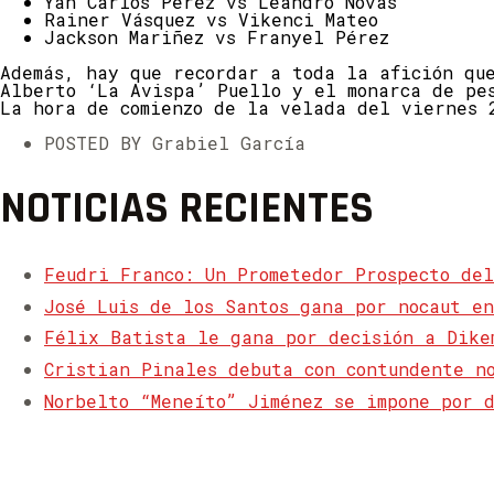
Yan Carlos Pérez vs Leandro Novas
Rainer Vásquez vs Vikenci Mateo
Jackson Mariñez vs Franyel Pérez
Además, hay que recordar a toda la afición qu
Alberto ‘La Avispa’ Puello y el monarca de pe
La hora de comienzo de la velada del viernes 
POSTED BY Grabiel García
NOTICIAS RECIENTES
Feudri Franco: Un Prometedor Prospecto del
José Luis de los Santos gana por nocaut e
Félix Batista le gana por decisión a Dike
Cristian Pinales debuta con contundente n
Norbelto “Meneíto” Jiménez se impone por 