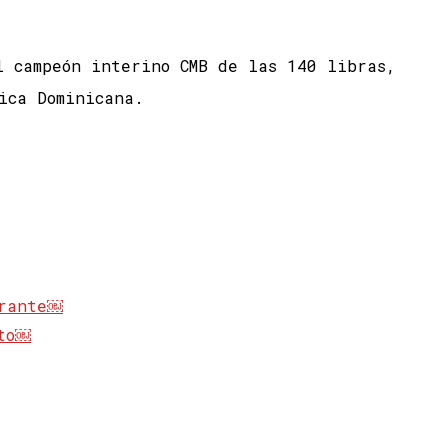
l campeón interino CMB de las 140 libras,
ica Dominicana.
brante￼
lto￼