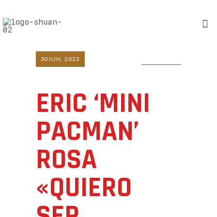
30
JUN, 2022
0 COMMENTS
ERIC ‘MINI
PACMAN’
ROSA
«QUIERO
SER