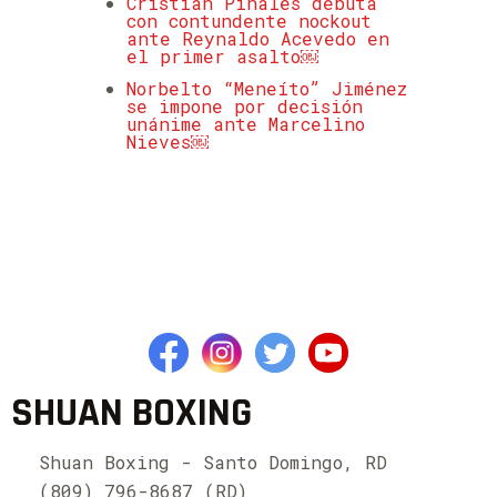
Cristian Pinales debuta
con contundente nockout
ante Reynaldo Acevedo en
el primer asalto￼
Norbelto “Meneíto” Jiménez
se impone por decisión
unánime ante Marcelino
Nieves￼
SHUAN BOXING
Shuan Boxing - Santo Domingo, RD
(809) 796-8687 (RD)