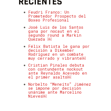
RECIENTES
Feudri Franco: Un
Prometedor Prospecto del
Boxeo Profesional
José Luis de los Santos
gana por nocaut en el
segundo round a Markin
Quezada ￼
Félix Batista le gana por
decisión a Dikember
Rodríguez en un combate
muy cerrado y vibrante￼
Cristian Pinales debuta
con contundente nockout
ante Reynaldo Acevedo en
el primer asalto￼
Norbelto “Meneíto” Jiménez
se impone por decisión
unánime ante Marcelino
Nieves￼