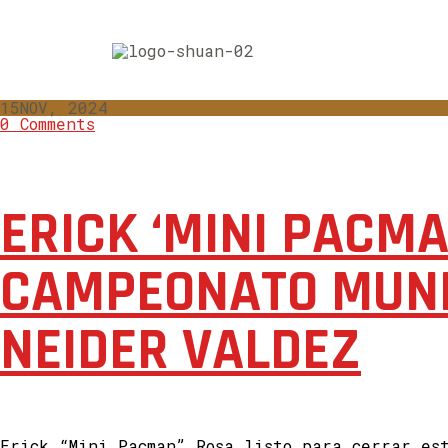
15
NOV, 2024
0 Comments
ERICK ‘MINI PACM
CAMPEONATO MUND
NEIDER VALDEZ
Erick “Mini Pacman” Rosa listo para cerrar es