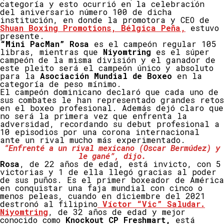
categoría y esto ocurrió en la celebración
del aniversario número 100 de dicha
institución, en donde la promotora y CEO de
Shuan Boxing Promotions, Bélgica Peña,
estuvo
presente.
“Mini PacMan” Rosa
es el campeón regular 105
libras, mientras que
Niyomtring
es el súper
campeón de la misma división y el ganador de
este pleito será el campeón único y absoluto
para la
Asociación Mundial de Boxeo
en la
categoría de peso mínimo.
El campeón dominicano declaró que cada uno de
sus combates le han representado grandes retos
en el boxeo profesional. Además dejó claro que
no será la primera vez que enfrenta la
adversidad, recordando su debut profesional a
10 episodios por una corona internacional
ante un rival mucho más experimentado.
“Enfrenté a un rival mexicano (Oscar Bermúdez) y
le gané”, dijo.
Rosa
, de 22 años de edad, está invicto, con 5
victorias y 1 de ella llegó gracias al poder
de sus puños. Es el primer boxeador de América
en conquistar una faja mundial con cinco o
menos peleas, cuando en diciembre del 2021
destronó al filipino
Víctor “Vic” Saludar.
Niyomtring
, de 32 años de edad y mejor
conocido como
Knockout CP Freshmart,
está