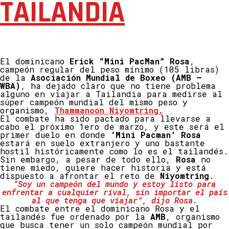
TAILANDIA
El dominicano
Erick “Mini PacMan” Rosa
,
campeón regular del peso mínimo (105 libras)
de la
Asociación Mundial de Boxeo (AMB –
WBA)
, ha dejado claro que no tiene problema
alguno en viajar a Tailandia para medirse al
súper campeón mundial del mismo peso y
organismo,
Thammanoon Niyomtring.
El combate ha sido pactado para llevarse a
cabo el próximo 1ero de marzo, y este será el
primer duelo en donde
‘Mini Pacman’ Rosa
estará en suelo extranjero y uno bastante
hostil históricamente como lo es el tailandés.
Sin embargo, a pesar de todo ello,
Rosa
no
tiene miedo, quiere hacer historia y está
dispuesto a afrontar el reto de
Niyomtring
.
“Soy un campeón del mundo y estoy listo para
enfrentar a cualquier rival, sin importar el país
al que tenga que viajar”, dijo Rosa.
El combate entre el dominicano Rosa y el
tailandés fue ordenado por la
AMB
, organismo
que busca tener un solo campeón mundial por