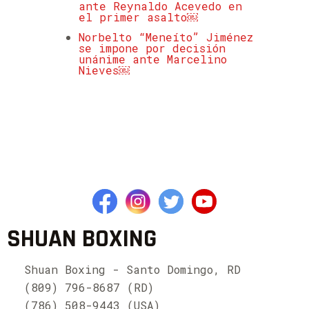
ante Reynaldo Acevedo en
el primer asalto￼
Norbelto “Meneíto” Jiménez
se impone por decisión
unánime ante Marcelino
Nieves￼
SHUAN BOXING
Shuan Boxing - Santo Domingo, RD
(809) 796-8687 (RD)
(786) 508-9443 (USA)