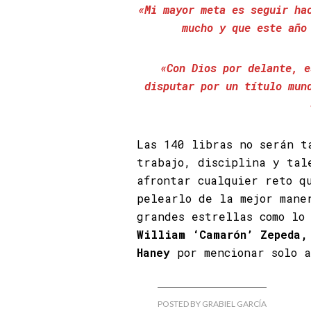
«Mi mayor meta es seguir ha
mucho y que este año
«Con Dios por delante, e
disputar por un título mun
Las 140 libras no serán 
trabajo, disciplina y tal
afrontar cualquier reto q
pelearlo de la mejor mane
grandes estrellas como lo
William ‘Camarón’ Zepeda,
Haney
por mencionar solo a
POSTED BY GRABIEL GARCÍA