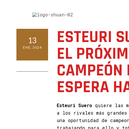
ESTEURI S
13
EL PRÓXI
ENE, 2024
CAMPEÓN 
0 COMMENTS
ESPERA H
Esteuri Suero
quiere las m
a los rivales más grandes
una oportunidad de campeo
trabajando para ello y to