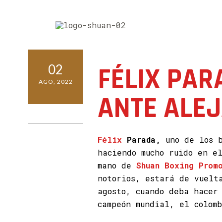
02
FÉLIX PAR
AGO, 2022
ANTE ALE
0 COMMENTS
Félix
Parada,
uno de los b
haciendo mucho ruido en e
mano de
Shuan Boxing Promo
notorios, estará de vuelt
agosto, cuando deba hacer
campeón mundial, el colom