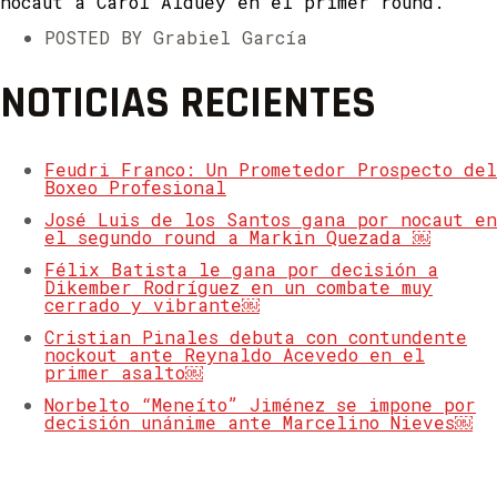
nocaut a Carol Alduey en el primer round.
POSTED BY Grabiel García
NOTICIAS RECIENTES
Feudri Franco: Un Prometedor Prospecto del
Boxeo Profesional
José Luis de los Santos gana por nocaut en
el segundo round a Markin Quezada ￼
Félix Batista le gana por decisión a
Dikember Rodríguez en un combate muy
cerrado y vibrante￼
Cristian Pinales debuta con contundente
nockout ante Reynaldo Acevedo en el
primer asalto￼
Norbelto “Meneíto” Jiménez se impone por
decisión unánime ante Marcelino Nieves￼