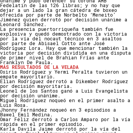
unánime y pudo defender su corona AMB
Fedelatin de las 126 libras; y no hay que
dejar a un lado la gran cátedra de boxeo
ofrecida por parte de Norbelto ‘Meneito’
Jiménez quien derrotó por decisión unánime a
Leonard Sánchez.
La presencia puertorriqueña también fue
explosiva y quedó demostrado con la victoria
por la vía del nocaut técnico en 3 asaltos
por parte de Abisael Cotto ante José
Rodríguez Lora. Hay que mencionar también la
victoria por decisión dividida en una disputa
de primer nivel de Brahian Frías ante
Franklyn De Paula.
MÁS RESULTADOS DE LA VELADA
Osiris Rodríguez y Yermi Peralta tuvieron un
empate mayoritario.
Elian Rodríguez derrotó a Dikember Rodríguez
por decisión mayoritaria.
Leonel de los Santos ganó a Luis Evangelista
por decisión unánime.
Miguel Rodríguez noqueó en el primer asalto a
Luis Rosa.
Jhonny Fernández noqueó en 3 episodios a
Bawel Emil Medina.
Omar Féliz derrotó a Carlos Amparo por la vía
rápida en el primer episodio.
Karla Davila Jaime derrotó por la vía del