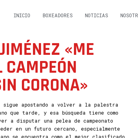
INICIO
BOXEADORES
NOTICIAS
NOSOTR
 JIMÉNEZ «ME
L CAMPEÓN
SIN CORONA»
z
sigue apostando a volver a la palestra
ano que tarde, y esa búsqueda tiene como
ver a disputar una pelea de campeonato
ceder en un futuro cercano, especialmente
ano se encuentra como el mejor clasificado