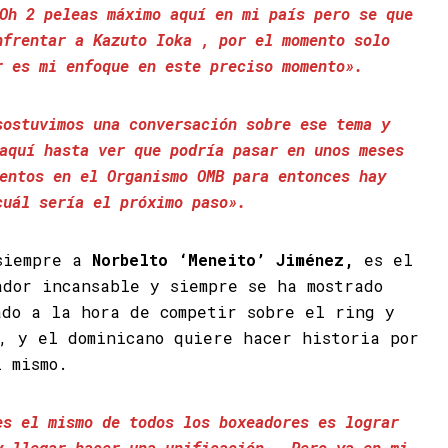
Oh 2 peleas máximo aquí en mi país pero se que
nfrentar a Kazuto Ioka , por el momento solo
r es mi enfoque en este preciso momento».
sostuvimos una conversación sobre ese tema y
aquí hasta ver que podría pasar en unos meses
entos en el Organismo OMB para entonces hay
cuál sería el próximo paso».
 siempre a
Norbelto ‘Meneito’ Jiménez,
es el
ador incansable y siempre se ha mostrado
ado a la hora de competir sobre el ring y
s, y el dominicano quiere hacer historia por
i mismo.
es el mismo de todos los boxeadores es lograr
y llegar hacer una unificación, Pero ya en mi