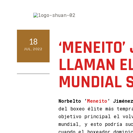
18
‘MENEITO’
JUL, 2022
LLAMAN E
0 COMMENTS
MUNDIAL 
Norbelto ‘
Meneito
‘ Jiméne
del boxeo élite más tempr
objetivo principal el vol
mundial, y esto podría su
cuando el boxeador dominic