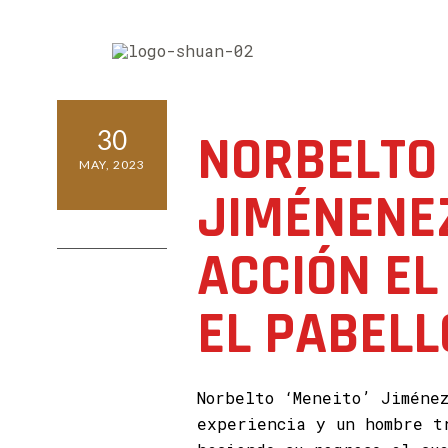
30
NORBELTO 
MAY, 2023
JIMÉNENEZ
0 COMMENTS
ACCIÓN EL
EL PABELL
Norbelto ‘Meneito’ Jiméne
experiencia y un hombre t