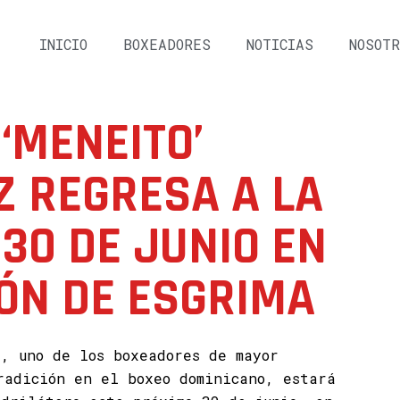
INICIO
BOXEADORES
NOTICIAS
NOSOTR
‘MENEITO’
 REGRESA A LA
 30 DE JUNIO EN
ÓN DE ESGRIMA
z, uno de los boxeadores de mayor
radición en el boxeo dominicano, estará