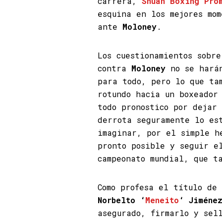
carrera,
Shuan Boxing Pro
esquina en los mejores mom
ante
Moloney
.
Los cuestionamientos sobr
contra
Moloney
no se harán
para todo, pero lo que ta
rotundo hacia un boxeador
todo pronostico por dejar
derrota seguramente lo es
imaginar, por el simple h
pronto posible y seguir e
campeonato mundial, que t
Como profesa el título de
Norbelto ‘
Meneito
‘ Jiméne
asegurado, firmarlo y se