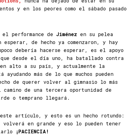
motions,
nunca ha dejado de estar en su
entos y en los peores como el sábado pasado
e el performance de
Jiménez
en su pelea
 esperar, de hecho ya comenzaron, y hay
mpoco debería hacerse esperar, es el apoyo
 que desde el día uno, ha batallado contra
 en alto a su país, y actualmente la
tá ayudando más de lo que muchos pueden
echo de querer volver al gimnasio lo más
l camino de una tercera oportunidad de
arde o temprano llegará.
 este artículo, y esto es un hecho rotundo:
z
volverá en grande y eso lo pueden tener
llarlo
¡PACIENCIA!