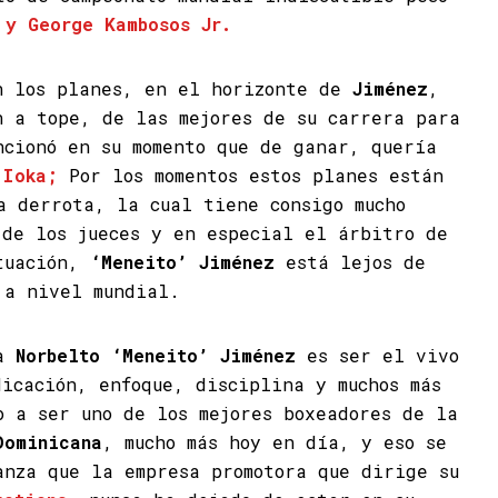
 y George Kambosos Jr.
n los planes, en el horizonte de
Jiménez
,
n a tope, de las mejores de su carrera para
ncionó en su momento que de ganar, quería
 Ioka;
Por los momentos estos planes están
a derrota, la cual tiene consigo mucho
 de los jueces y en especial el árbitro de
ctuación,
‘Meneito’ Jiménez
está lejos de
 a nivel mundial.
 a
Norbelto ‘Meneito’ Jiménez
es ser el vivo
dicación, enfoque, disciplina y muchos más
o a ser uno de los mejores boxeadores de la
Dominicana
, mucho más hoy en día, y eso se
anza que la empresa promotora que dirige su