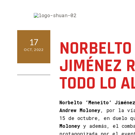
17
NORBELTO 
OCT, 2022
JIMÉNEZ 
0 COMMENTS
TODO LO A
Norbelto ‘Meneito’ Jiméne
Andrew Moloney
, por la ví
15 de octubre, en duelo q
Moloney
y además, el comba
protagonizada por el even