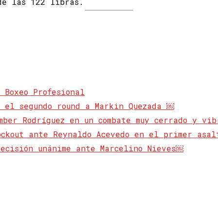
de las 122 libras.
 Boxeo Profesional
n el segundo round a Markin Quezada ￼
mber Rodríguez en un combate muy cerrado y vi
ockout ante Reynaldo Acevedo en el primer asa
decisión unánime ante Marcelino Nieves￼