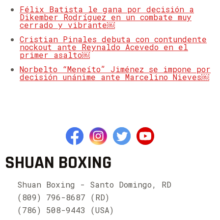
Félix Batista le gana por decisión a
Dikember Rodríguez en un combate muy
cerrado y vibrante￼
Cristian Pinales debuta con contundente
nockout ante Reynaldo Acevedo en el
primer asalto￼
Norbelto “Meneíto” Jiménez se impone por
decisión unánime ante Marcelino Nieves￼
SHUAN BOXING
Shuan Boxing - Santo Domingo, RD
(809) 796-8687 (RD)
(786) 508-9443 (USA)