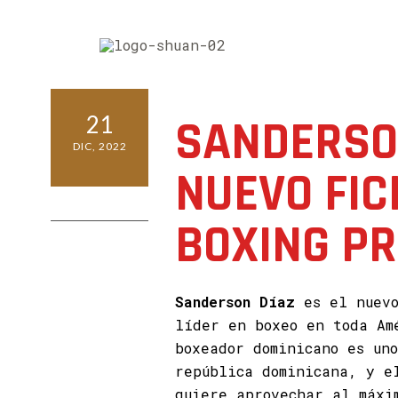
21
SANDERSON
DIC, 2022
NUEVO FIC
0 COMMENTS
BOXING P
Sanderson Díaz
es el nuevo
líder en boxeo en toda A
boxeador dominicano es uno
república dominicana, y e
quiere aprovechar al máxi