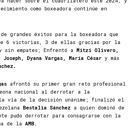
ea hacer sobre el cuadrilátero este 2024, y
recimiento como boxeadora continúe en
 de grandes éxitos para la boxeadora que
de 6 victorias, 3 de ellas gracias por la
y sin empates; Enfrentó a
Mitzi Olivero,
a Joseph, Dyana Vargas, María César
y más
nchez.
gas
afrontó su primer gran reto profesional
peona nacional al derrotar a la
la vía de la decisión unánime; finalizó el
nezolana
Bestalia Sánchez
a quien dominó de
nte pudo derrotar para consagrarse con la
uma de la
AMB
.