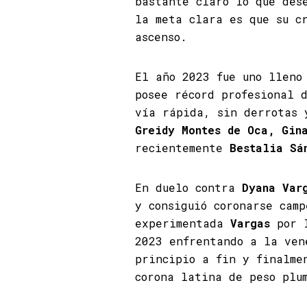
bastante claro lo que des
la meta clara es que su c
ascenso.
El año 2023 fue uno lleno
posee récord profesional 
vía rápida, sin derrotas 
Greidy Montes de Oca, Gin
recientemente
Bestalia Sá
En duelo contra
Dyana Var
y consiguió coronarse cam
experimentada
Vargas
por 
2023 enfrentando a la ve
principio a fin y finalme
corona latina de peso pl