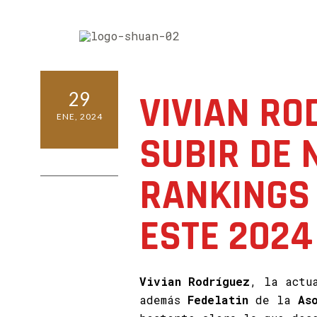
29
VIVIAN RO
ENE, 2024
SUBIR DE 
0 COMMENTS
RANKINGS
ESTE 2024
Vivian Rodríguez
, la actu
además
Fedelatin
de la
As