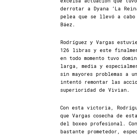
excelsa actuación que tuv
derrotar a Dyana ‘La Rein
pelea que se llevó a cabo
Báez.
Rodríguez y Vargas estuvi
126 libras y este finalme
en todo momento tuvo domi
larga, media y especialme
sin mayores problemas a u
intentó remontar las acci
superioridad de Vivian.
Con esta victoria, Rodríg
que Vargas cosecha de est
del boxeo profesional. Co
bastante prometedor, espe