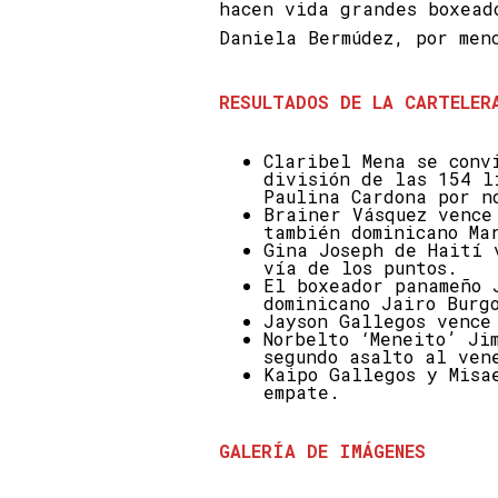
hacen vida grandes boxead
Daniela Bermúdez, por men
RESULTADOS DE LA CARTELER
Claribel Mena se conv
división de las 154 l
Paulina Cardona por n
Brainer Vásquez vence
también dominicano Ma
Gina Joseph de Haití 
vía de los puntos.
El boxeador panameño 
dominicano Jairo Burg
Jayson Gallegos vence
Norbelto ‘Meneito’ Ji
segundo asalto al ven
Kaipo Gallegos y Misa
empate.
GALERÍA DE IMÁGENES