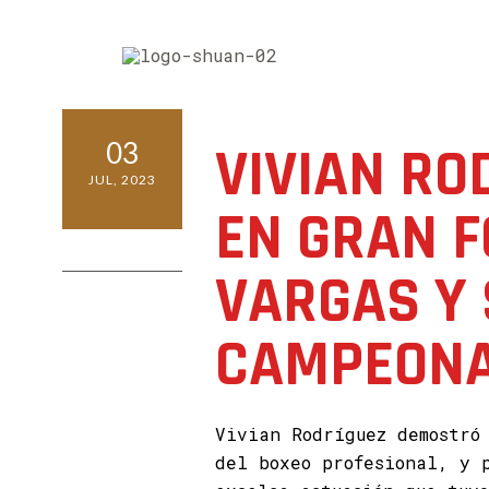
03
VIVIAN RO
JUL, 2023
EN GRAN 
0 COMMENTS
VARGAS Y
CAMPEONA
Vivian Rodríguez demostró
del boxeo profesional, y 