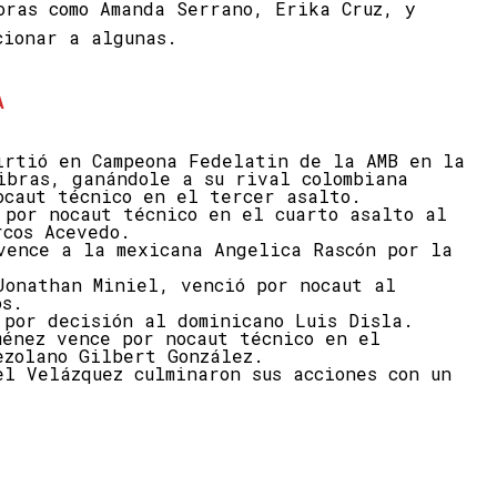
oras como Amanda Serrano, Erika Cruz, y
cionar a algunas.
A
irtió en Campeona Fedelatin de la AMB en la
ibras, ganándole a su rival colombiana
ocaut técnico en el tercer asalto.
 por nocaut técnico en el cuarto asalto al
rcos Acevedo.
vence a la mexicana Angelica Rascón por la
Jonathan Miniel, venció por nocaut al
os.
 por decisión al dominicano Luis Disla.
ménez vence por nocaut técnico en el
ezolano Gilbert González.
el Velázquez culminaron sus acciones con un