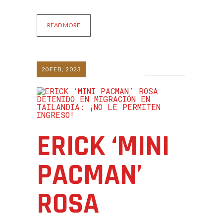
READ MORE
20
FEB, 2023
0 COMMENTS
ERICK ‘MINI
PACMAN’
ROSA