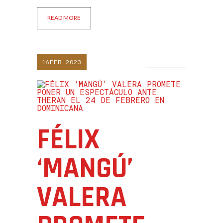
READ MORE
16
FEB, 2023
0 COMMENTS
FÉLIX
‘MANGÚ’
VALERA