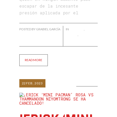
escapar de la incesante
presión aplicada por el
POSTED BY GRABIEL GARCÍA
IN
EVENTOS
,
FÉLIX
VALERA
,
FRANKLYN
DE PAULA
READ MORE
22
FEB, 2023
0 COMMENTS