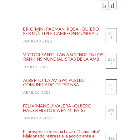
MOST VIEWED
ERIC ‘MINI PACMAN’ ROSA «QUIERO
SER MÚLTIPLE CAMPEÓN MUNDIAL»
241
8
JUNIO 30, 2022
VÍCTOR SANTILLAN ASCIENDE EN LOS
RANKINS MUNDIALISTAS DE LA AMB
238
7
JULIO 2, 2022
ALBERTO ‘LA AVISPA’ PUELLO
COMUNICADO DE PRENSA
233
4
ABRIL 20, 2023
FÉLIX ‘MANGÚ’ VALERA «QUIERO
HACER HISTORIA EN MI PAÍS»
202
7
JUNIO 29, 2022
El prospecto boricua Lazaro ‘Camachito’
Maldonado regresa a la acción ante el
198