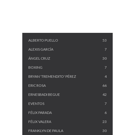
CATEGORIES
ALBERTO PUELLO
53
ALEXIS GARCÍA
7
ÁNGEL CRUZ
30
BOXING
7
BRYAN 'TREMENDITO' PÉREZ
4
ERIC ROSA
66
ERNESBADI BEGUE
42
EVENTOS
7
FÉLIX PARADA
6
FÉLIX VALERA
23
FRANKLYN DE PAULA
30