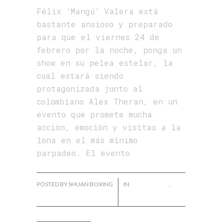
Félix ‘Mangú‘ Valera está
bastante ansioso y preparado
para que el viernes 24 de
febrero por la noche, ponga un
show en su pelea estelar, la
cual estará siendo
protagonizada junto al
colombiano Alex Theran, en un
evento que promete mucha
acción, emoción y visitas a la
lona en el más mínimo
parpadeo. El evento
POSTED BY SHUAN BOXING
IN
FÉLIX VALERA
,
NOTICIAS