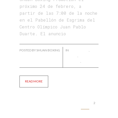
próximo 24 de febrero, a
partir de las 7:00 de la noche
en el Pabellón de Esgrima del
Centro Olímpico Juan Pablo
Duarte. El anuncio
POSTED BY SHUAN BOXING
IN
ÁNGEL CRUZ
,
FÉLIX
VALERA
,
FRANKLYN
DE PAULA
,
NOTICIAS
READ MORE
1
2