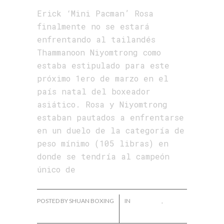
Erick ‘Mini Pacman’ Rosa
finalmente no se estará
enfrentando al tailandés
Thammanoon Niyomtrong como
estaba estipulado para este
próximo 1ero de marzo en el
país natal del boxeador
asiático. Rosa y Niyomtrong
estaban pautados a enfrentarse
en un duelo de la categoría de
peso mínimo (105 libras) en
donde se tendría al campeón
único de
POSTED BY SHUAN BOXING
IN
ERIC ROSA
,
NOTICIAS