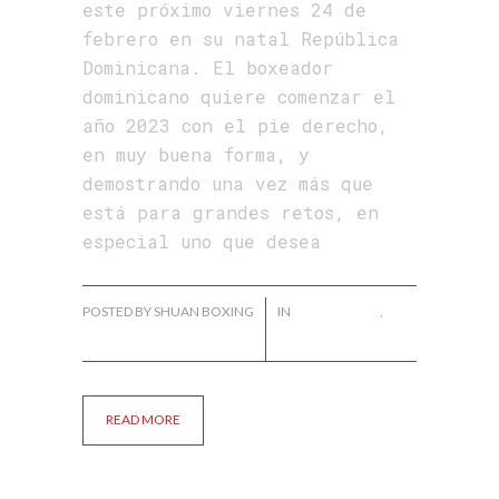
este próximo viernes 24 de
febrero en su natal República
Dominicana. El boxeador
dominicano quiere comenzar el
año 2023 con el pie derecho,
en muy buena forma, y
demostrando una vez más que
está para grandes retos, en
especial uno que desea
POSTED BY SHUAN BOXING
IN
FÉLIX VALERA
,
NOTICIAS
READ MORE