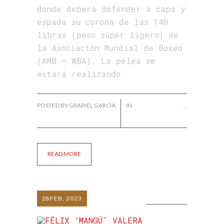
donde deberá defender a capa y
espada su corona de las 140
libras (peso súper ligero) de
la Asociación Mundial de Boxeo
(AMB – WBA). La pelea se
estará realizando
POSTED BY GRABIEL GARCÍA
IN
ALBERTO PUELLO
,
NOTICIAS
READ MORE
28
FEB, 2023
0 COMMENTS