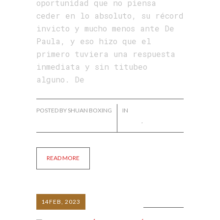
oportunidad que no piensa
ceder en lo absoluto, su récord
invicto y mucho menos ante De
Paula, y eso hizo que el
primero tuviera una respuesta
inmediata y sin titubeo
alguno. De
POSTED BY SHUAN BOXING
IN
FRANKLYN DE
PAULA
,
NOTICIAS
READ MORE
14
FEB, 2023
0 COMMENTS