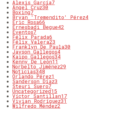
Alexis García
7
Ángel Cruz
30
Boxing
7
Bryan 'Tremendito' Pérez
4
Eric Rosa
66
Ernesbadi Begue
42
Eventos
7
Félix Parada
6
Félix Valera
23
Franklyn De Paula
30
Jayson Gallegos
4
Kaipo Gallegos
34
Kenny De León
11
Norbelto Jiménez
29
Noticias
348
Orlando Pérez
1
Sanderson Díaz
3
Steuri Suero
7
Uncategorized
15
Víctor Santillan
17
Vivian Rodríguez
31
Wilfredo Méndez
2
MOST COMMENTED