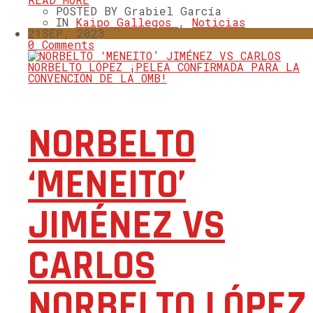
POSTED BY Grabiel García
IN
Kaipo Gallegos
,
Noticias
21
SEP, 2023
0 Comments
NORBELTO
‘MENEITO’
JIMÉNEZ VS
CARLOS
NORBELTO LÓPEZ