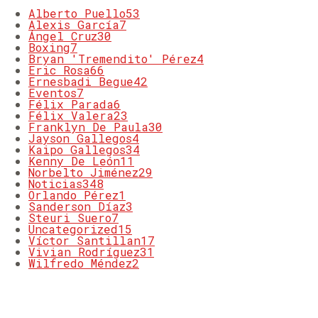
Alberto Puello
53
Alexis García
7
Ángel Cruz
30
Boxing
7
Bryan 'Tremendito' Pérez
4
Eric Rosa
66
Ernesbadi Begue
42
Eventos
7
Félix Parada
6
Félix Valera
23
Franklyn De Paula
30
Jayson Gallegos
4
Kaipo Gallegos
34
Kenny De León
11
Norbelto Jiménez
29
Noticias
348
Orlando Pérez
1
Sanderson Díaz
3
Steuri Suero
7
Uncategorized
15
Víctor Santillan
17
Vivian Rodríguez
31
Wilfredo Méndez
2
MOST COMMENTED