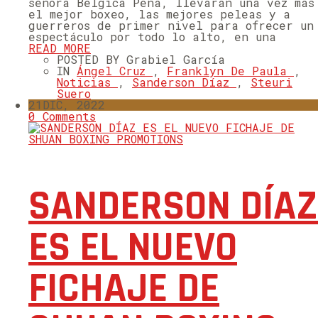
señora Bélgica Peña, llevarán una vez más
el mejor boxeo, las mejores peleas y a
guerreros de primer nivel para ofrecer un
espectáculo por todo lo alto, en una
READ MORE
POSTED BY Grabiel García
IN
Ángel Cruz
,
Franklyn De Paula
,
Noticias
,
Sanderson Díaz
,
Steuri
Suero
21
DIC, 2022
0 Comments
SANDERSON DÍAZ
ES EL NUEVO
FICHAJE DE