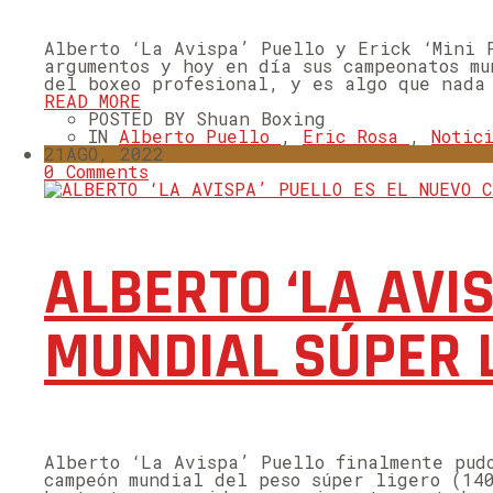
Alberto ‘La Avispa’ Puello y Erick ‘Mini 
argumentos y hoy en día sus campeonatos m
del boxeo profesional, y es algo que nada
READ MORE
POSTED BY Shuan Boxing
IN
Alberto Puello
,
Eric Rosa
,
Notic
21
AGO, 2022
0 Comments
ALBERTO ‘LA AVI
MUNDIAL SÚPER 
Alberto ‘La Avispa’ Puello finalmente pud
campeón mundial del peso súper ligero (14