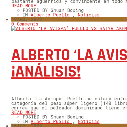
bastante aguerrida y convincente en todo 
READ MORE
POSTED BY Shuan Boxing
IN
Alberto Puello
,
Noticias
19
AGO, 2022
0 Comments
ALBERTO ‘LA AVI
¡ANÁLISIS!
Alberto ‘La Avispa’ Puello se estará enfr
categoría del peso súper ligero (140 libr
correa que el peleador dominicano tiene e
READ MORE
POSTED BY Shuan Boxing
IN
Alberto Puello
,
Noticias
16
AGO, 2022