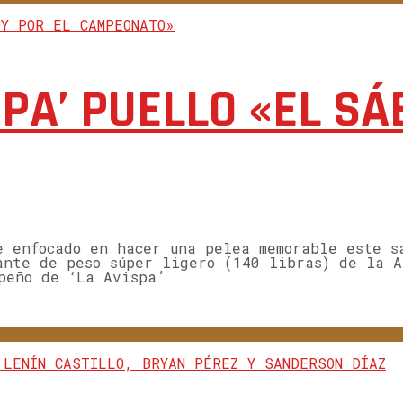
SPA’ PUELLO «EL S
e enfocado en hacer una pelea memorable este s
ante de peso súper ligero (140 libras) de la A
peño de ‘La Avispa’