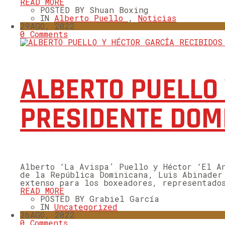
READ MORE
POSTED BY Shuan Boxing
IN
Alberto Puello
,
Noticias
29
AGO, 2022
0 Comments
ALBERTO PUELLO 
PRESIDENTE DOMI
Alberto ‘La Avispa’ Puello y Héctor ‘El A
de la República Dominicana, Luis Abinader
extenso para los boxeadores, representado
READ MORE
POSTED BY Grabiel García
IN
Uncategorized
26
AGO, 2022
0 Comments