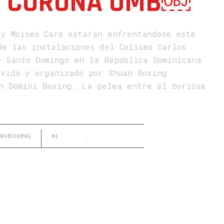
R CORONA OMB￼
 y Moisés Caro estarán enfrentándose este
de las instalaciones del Coliseo Carlos
e Santo Domingo en la República Dominicana
ovido y organizado por Shuan Boxing
on Domini Boxing. La pelea entre el boricua
AN BOXING
IN
NOTICIAS
,
WILFREDO MÉNDEZ