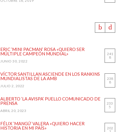
OCTUBRE 16, 2019
MOST VIEWED
ERIC ‘MINI PACMAN’ ROSA «QUIERO SER
MÚLTIPLE CAMPEÓN MUNDIAL»
241
8
JUNIO 30, 2022
VÍCTOR SANTILLAN ASCIENDE EN LOS RANKINS
MUNDIALISTAS DE LA AMB
238
8
JULIO 2, 2022
ALBERTO ‘LA AVISPA’ PUELLO COMUNICADO DE
PRENSA
233
5
ABRIL 20, 2023
FÉLIX ‘MANGÚ’ VALERA «QUIERO HACER
HISTORIA EN MI PAÍS»
202
7