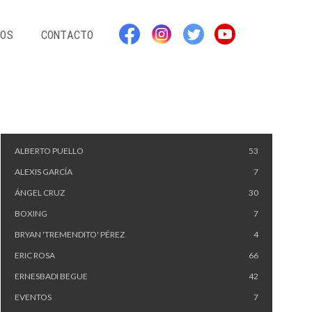
OS
CONTACTO
CATEGORIES
ALBERTO PUELLO
53
ALEXIS GARCÍA
7
ÁNGEL CRUZ
30
BOXING
7
BRYAN 'TREMENDITO' PÉREZ
4
ERIC ROSA
66
ERNESBADI BEGUE
42
EVENTOS
7