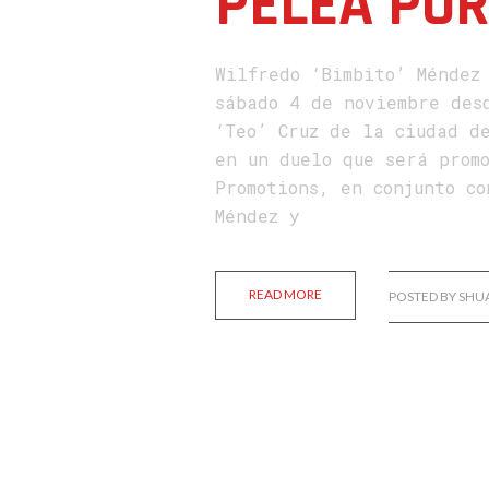
PELEA PO
Wilfredo ‘Bimbito’ Méndez
sábado 4 de noviembre des
‘Teo’ Cruz de la ciudad d
en un duelo que será prom
Promotions, en conjunto c
Méndez y
READ MORE
POSTED BY SHU