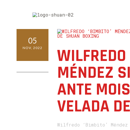
05
WILFREDO 
NOV, 2022
MÉNDEZ S
0 COMMENTS
ANTE MOIS
VELADA D
Wilfredo ‘Bimbito’ Méndez