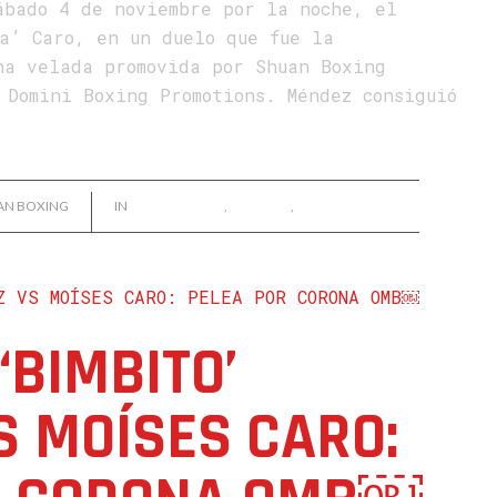
ábado 4 de noviembre por la noche, el
ta’ Caro, en un duelo que fue la
na velada promovida por Shuan Boxing
 Domini Boxing Promotions. Méndez consiguió
AN BOXING
IN
ALEXIS GARCÍA
,
NOTICIAS
,
WILFREDO MÉNDEZ
‘BIMBITO’
 MOÍSES CARO: