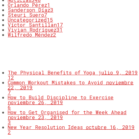
Orlando Pérez
1
Sanderson Díaz
3
Steuri Suero
7
Uncategorized
15
Víctor Santillan
17
Vivian Rodríguez
31
Wilfredo Méndez
2
MOST COMMENTED
The Physical Benefits of Yoga
julio 9, 2019
12
Common Workout Mistakes to Avoid
noviembre
22, 2019
7
How to Build Discipline to Exercise
noviembre 26, 2019
6
How to Get Organised for the Week Ahead
noviembre 23, 2019
3
New Year Resolution Ideas
octubre 16, 2019
2