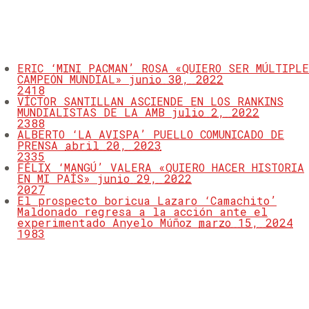
MOST VIEWED
ERIC ‘MINI PACMAN’ ROSA «QUIERO SER MÚLTIPLE
CAMPEÓN MUNDIAL»
junio 30, 2022
2418
VÍCTOR SANTILLAN ASCIENDE EN LOS RANKINS
MUNDIALISTAS DE LA AMB
julio 2, 2022
2388
ALBERTO ‘LA AVISPA’ PUELLO COMUNICADO DE
PRENSA
abril 20, 2023
2335
FÉLIX ‘MANGÚ’ VALERA «QUIERO HACER HISTORIA
EN MI PAÍS»
junio 29, 2022
2027
El prospecto boricua Lazaro ‘Camachito’
Maldonado regresa a la acción ante el
experimentado Anyelo Múñoz
marzo 15, 2024
1983
LATEST TWEETS